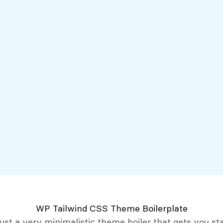
Servicios
Mi Banco Virtual
Quiénes somos
Atención al client
Productos
Créditos
Depósitos
Mi Banco Virtual
Quiénes Somos
Historia
Marco Filosófico
Organización
Activos Extraordinarios
Gobierno Corporativo
WP Tailwind CSS Theme Boilerplate
Trabaja con Nosotros
 just a very minimalistic theme boiler that gets you st