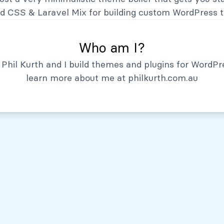
Hechos Relevantes
nd CSS
&
Laravel Mix
for building custom WordPress 
Who am I?
Phil Kurth and I build themes and plugins for WordPr
learn more about me at
philkurth.com.au