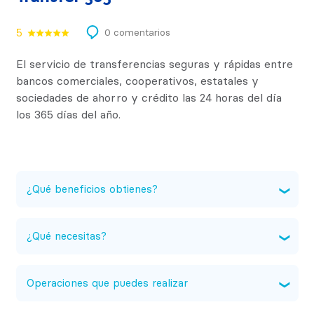
5
0 comentarios
El servicio de transferencias seguras y rápidas entre
bancos comerciales, cooperativos, estatales y
sociedades de ahorro y crédito las 24 horas del día
los 365 días del año.
¿Qué beneficios obtienes?
Facilita la transferencia de fondos entre
cuentas de ahorro y corrientes propias
¿Qué necesitas?
o de terceros.
Poseer una Cuenta de Ahorro
Puedes pagar préstamos y tarjetas de
Electrónica o Multi Rentable.
Operaciones que puedes realizar
crédito de otras entidades financieras de
Tener activo FedeBanking y FedeMóvil.
forma inmediata.
Abonos a cuentas de ahorro y cuentas