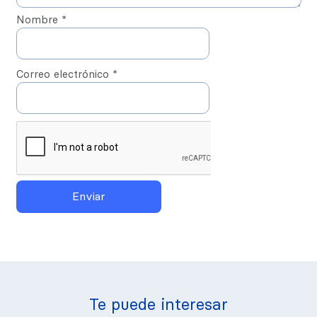
El servicio de Transfer365 del Banco
Nombre
*
Central de Reserva es operado por
medio de la infraestructura de pagos de
Banco Central de Reserva (BCR).
Correo electrónico
*
Te puede interesar