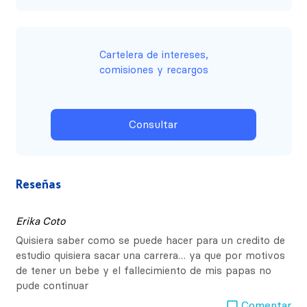
Asesoría financiera con atención
personalizada.
Financiamiento sujeto al proveedor de
Agilidad en la resolución de tu solicitud.
fondos
Cartelera de intereses,
Financia tu educación a nivel nacional o
comisiones y recargos
en el extranjero.
Seguridad monetaria para tus estudios
Consultar
superiores, universitarios, técnicos o
cursos libres.
Reseñas
Erika Coto
Quisiera saber como se puede hacer para un credito de
estudio quisiera sacar una carrera… ya que por motivos
de tener un bebe y el fallecimiento de mis papas no
pude continuar
Comentar