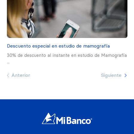
Descuento especial en estudio de mamografía
De
s
30% de descuento al instante en estudio de Mamografía
30
...
...
Anterior
Siguiente