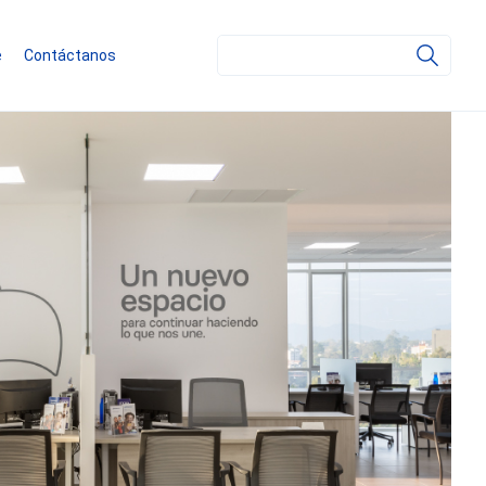
Search
e
Contáctanos
for: