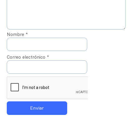
Cuando tus tarjetas de débito o crédito
sean renovadas o sustituidas, los
Fedepuntos acumulados, se mantendrán
a tu favor.
Nombre
*
Tarjetas de Crédito con 60 días en mora
o más, perderán automáticamente todos
sus Fedepuntos y no generarán nuevos,
Correo electrónico
*
hasta que estén al día los saldos.
Los Fedepuntos son generados
únicamente por tus transacciones de
compra.
Para más información, descarga y lee el
reglamento sobre el
Programa de
Lealtad aquí
.