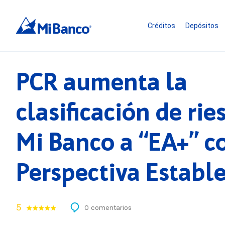
Créditos
Depósitos
PCR aumenta la
clasificación de rie
Mi Banco a “EA+” c
Perspectiva Establ
5
0 comentarios