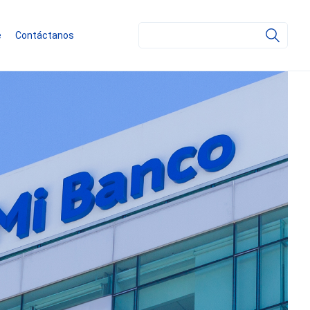
Search
e
Contáctanos
for: