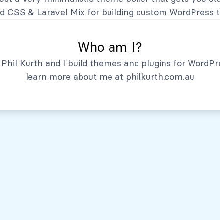
Hechos Relevantes
nd CSS
&
Laravel Mix
for building custom WordPress 
Who am I?
Phil Kurth and I build themes and plugins for WordPr
learn more about me at
philkurth.com.au