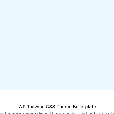
Servicios
Mi Banco Virtual
Quiénes somos
Atención al client
Productos
Créditos
Depósitos
Mi Banco Virtual
Quiénes Somos
Historia
Marco Filosófico
Organización
Activos Extraordinarios
Gobierno Corporativo
WP Tailwind CSS Theme Boilerplate
Trabaja con Nosotros
 just a very minimalistic theme boiler that gets you st