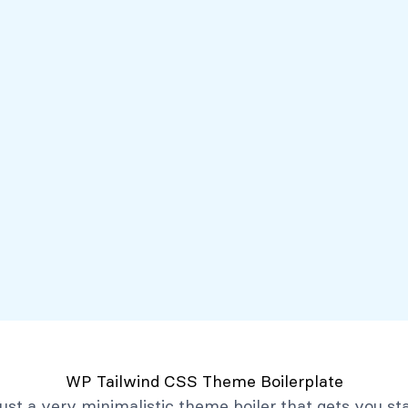
Servicios
Mi Banco Virtual
Quiénes somos
Atención al client
Productos
Créditos
Depósitos
Mi Banco Virtual
Quiénes Somos
Historia
Marco Filosófico
Organización
Activos Extraordinarios
Gobierno Corporativo
WP Tailwind CSS Theme Boilerplate
Trabaja con Nosotros
 just a very minimalistic theme boiler that gets you st