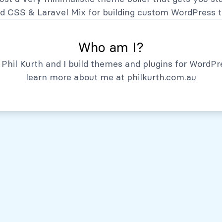
Hechos Relevantes
nd CSS
&
Laravel Mix
for building custom WordPress 
Who am I?
Phil Kurth and I build themes and plugins for WordPr
learn more about me at
philkurth.com.au