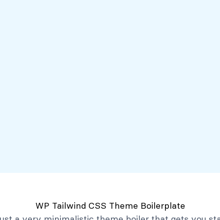
Servicios
Mi Banco Virtual
Quiénes somos
Atención al client
Productos
Créditos
Depósitos
Mi Banco Virtual
Quiénes Somos
Historia
Marco Filosófico
Organización
Activos Extraordinarios
Gobierno Corporativo
WP Tailwind CSS Theme Boilerplate
Trabaja con Nosotros
 just a very minimalistic theme boiler that gets you st