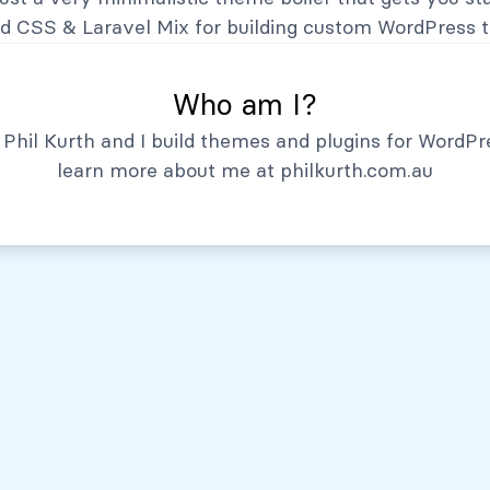
Hechos Relevantes
nd CSS
&
Laravel Mix
for building custom WordPress 
Who am I?
Phil Kurth and I build themes and plugins for WordPr
learn more about me at
philkurth.com.au