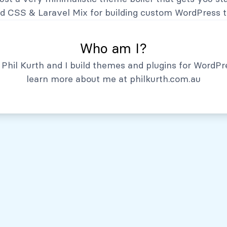
Hechos Relevantes
nd CSS
&
Laravel Mix
for building custom WordPress 
Who am I?
Phil Kurth and I build themes and plugins for WordPr
learn more about me at
philkurth.com.au