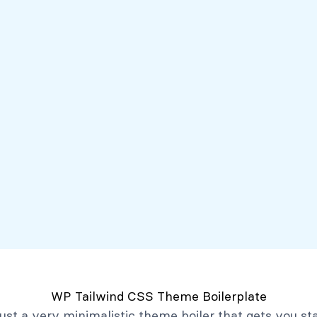
Servicios
Mi Banco Virtual
Quiénes somos
Atención al client
Productos
Créditos
Depósitos
Mi Banco Virtual
Quiénes Somos
Historia
Marco Filosófico
Organización
Activos Extraordinarios
Gobierno Corporativo
WP Tailwind CSS Theme Boilerplate
Trabaja con Nosotros
 just a very minimalistic theme boiler that gets you st