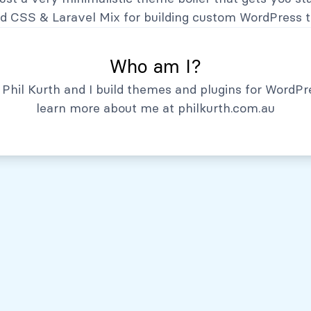
Hechos Relevantes
nd CSS
&
Laravel Mix
for building custom WordPress 
Who am I?
Phil Kurth and I build themes and plugins for WordPr
learn more about me at
philkurth.com.au