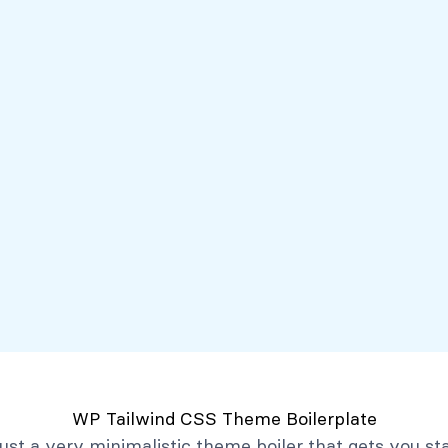
Servicios
Mi Banco Virtual
Quiénes somos
Atención al client
Productos
Créditos
Depósitos
Mi Banco Virtual
Quiénes Somos
Historia
Marco Filosófico
Organización
Activos Extraordinarios
Gobierno Corporativo
WP Tailwind CSS Theme Boilerplate
Trabaja con Nosotros
 just a very minimalistic theme boiler that gets you st