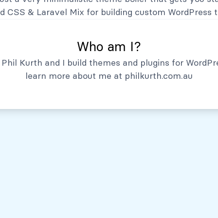
Hechos Relevantes
nd CSS
&
Laravel Mix
for building custom WordPress 
Who am I?
Phil Kurth and I build themes and plugins for WordPr
learn more about me at
philkurth.com.au