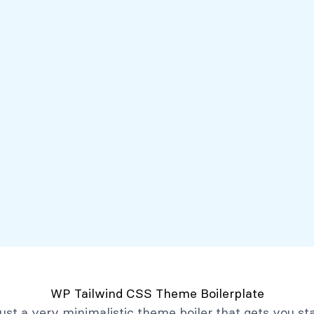
Servicios
Mi Banco Virtual
Quiénes somos
Atención al client
Productos
Créditos
Depósitos
Mi Banco Virtual
Quiénes Somos
Historia
Marco Filosófico
Organización
Activos Extraordinarios
Gobierno Corporativo
WP Tailwind CSS Theme Boilerplate
Trabaja con Nosotros
 just a very minimalistic theme boiler that gets you st