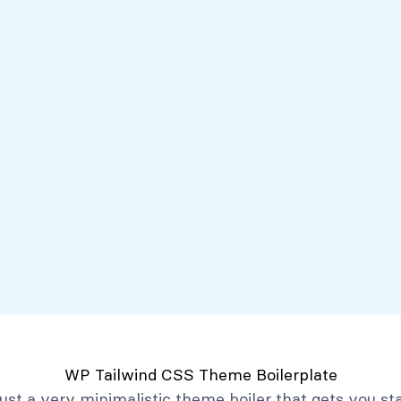
Servicios
Mi Banco Virtual
Quiénes somos
Atención al client
Productos
Créditos
Depósitos
Mi Banco Virtual
Quiénes Somos
Historia
Marco Filosófico
Organización
Activos Extraordinarios
Gobierno Corporativo
WP Tailwind CSS Theme Boilerplate
Trabaja con Nosotros
 just a very minimalistic theme boiler that gets you st