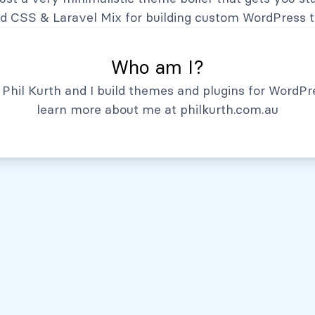
Hechos Relevantes
nd CSS
&
Laravel Mix
for building custom WordPress 
Who am I?
Phil Kurth and I build themes and plugins for WordPr
learn more about me at
philkurth.com.au