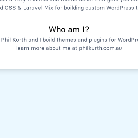
Hechos Relevantes
nd CSS
&
Laravel Mix
for building custom WordPress 
Who am I?
Phil Kurth and I build themes and plugins for WordPr
learn more about me at
philkurth.com.au