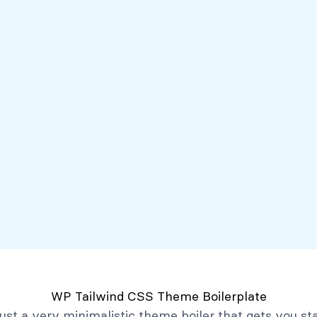
Servicios
Mi Banco Virtual
Quiénes somos
Atención al client
Productos
Créditos
Depósitos
Mi Banco Virtual
Quiénes Somos
Historia
Marco Filosófico
Organización
Activos Extraordinarios
Gobierno Corporativo
WP Tailwind CSS Theme Boilerplate
Trabaja con Nosotros
 just a very minimalistic theme boiler that gets you st