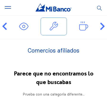
Comercios afiliados
Parece que no encontramos lo
que buscabas
Prueba con una categoría diferente...