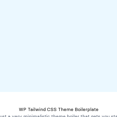
Servicios
Mi Banco Virtual
Quiénes somos
Atención al client
Productos
Créditos
Depósitos
Mi Banco Virtual
Quiénes Somos
Historia
Marco Filosófico
Organización
Activos Extraordinarios
Gobierno Corporativo
WP Tailwind CSS Theme Boilerplate
Trabaja con Nosotros
 just a very minimalistic theme boiler that gets you st