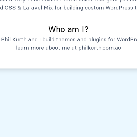
Hechos Relevantes
nd CSS
&
Laravel Mix
for building custom WordPress 
Who am I?
Phil Kurth and I build themes and plugins for WordPr
learn more about me at
philkurth.com.au