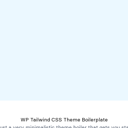
Servicios
Mi Banco Virtual
Quiénes somos
Atención al client
Productos
Créditos
Depósitos
Mi Banco Virtual
Quiénes Somos
Historia
Marco Filosófico
Organización
Activos Extraordinarios
Gobierno Corporativo
WP Tailwind CSS Theme Boilerplate
Trabaja con Nosotros
 just a very minimalistic theme boiler that gets you st