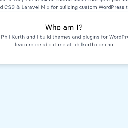
Hechos Relevantes
nd CSS
&
Laravel Mix
for building custom WordPress 
Who am I?
Phil Kurth and I build themes and plugins for WordPr
learn more about me at
philkurth.com.au