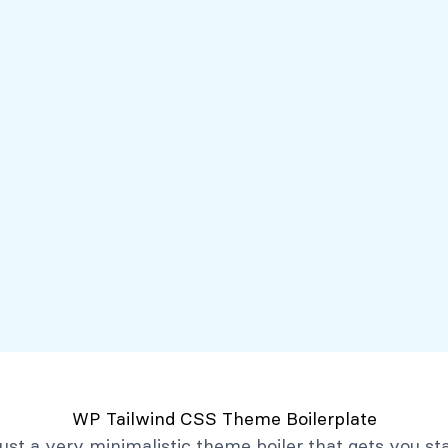
Servicios
Mi Banco Virtual
Quiénes somos
Atención al client
Productos
Créditos
Depósitos
Mi Banco Virtual
Quiénes Somos
Historia
Marco Filosófico
Organización
Activos Extraordinarios
Gobierno Corporativo
WP Tailwind CSS Theme Boilerplate
Trabaja con Nosotros
 just a very minimalistic theme boiler that gets you st