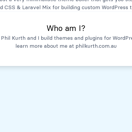
Hechos Relevantes
nd CSS
&
Laravel Mix
for building custom WordPress 
Who am I?
Phil Kurth and I build themes and plugins for WordPr
learn more about me at
philkurth.com.au