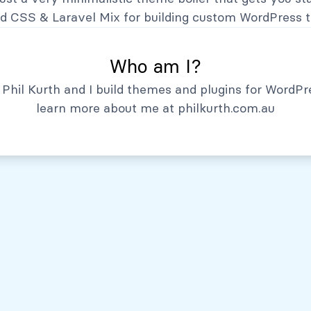
Hechos Relevantes
nd CSS
&
Laravel Mix
for building custom WordPress 
Who am I?
Phil Kurth and I build themes and plugins for WordPr
learn more about me at
philkurth.com.au