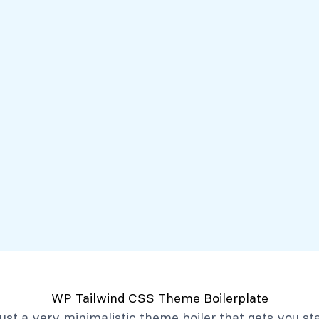
Servicios
Mi Banco Virtual
Quiénes somos
Atención al client
Productos
Créditos
Depósitos
Mi Banco Virtual
Quiénes Somos
Historia
Marco Filosófico
Organización
Activos Extraordinarios
Gobierno Corporativo
WP Tailwind CSS Theme Boilerplate
Trabaja con Nosotros
 just a very minimalistic theme boiler that gets you st