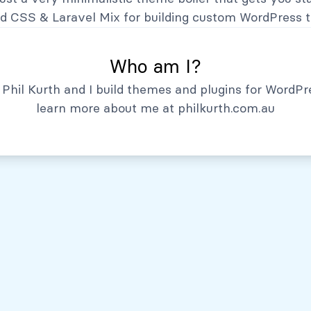
Hechos Relevantes
nd CSS
&
Laravel Mix
for building custom WordPress 
Who am I?
Phil Kurth and I build themes and plugins for WordPr
learn more about me at
philkurth.com.au