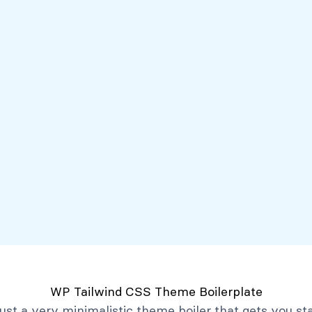
Servicios
Mi Banco Virtual
Quiénes somos
Atención al client
Productos
Créditos
Depósitos
Mi Banco Virtual
Quiénes Somos
Historia
Marco Filosófico
Organización
Activos Extraordinarios
Gobierno Corporativo
WP Tailwind CSS Theme Boilerplate
Trabaja con Nosotros
 just a very minimalistic theme boiler that gets you st