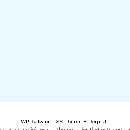
Servicios
Mi Banco Virtual
Quiénes somos
Atención al client
Productos
Créditos
Depósitos
Mi Banco Virtual
Quiénes Somos
Historia
Marco Filosófico
Organización
Activos Extraordinarios
Gobierno Corporativo
WP Tailwind CSS Theme Boilerplate
Trabaja con Nosotros
 just a very minimalistic theme boiler that gets you st