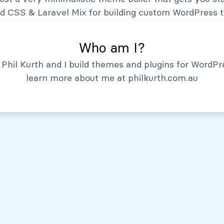
Hechos Relevantes
nd CSS
&
Laravel Mix
for building custom WordPress 
Who am I?
Phil Kurth and I build themes and plugins for WordPr
learn more about me at
philkurth.com.au