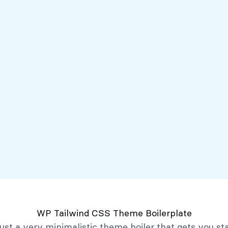
Servicios
Mi Banco Virtual
Quiénes somos
Atención al client
Productos
Créditos
Depósitos
Mi Banco Virtual
Quiénes Somos
Historia
Marco Filosófico
Organización
Activos Extraordinarios
Gobierno Corporativo
WP Tailwind CSS Theme Boilerplate
Trabaja con Nosotros
 just a very minimalistic theme boiler that gets you st