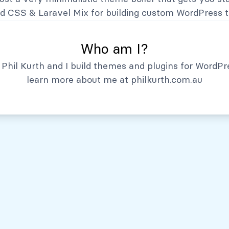
Hechos Relevantes
nd CSS
&
Laravel Mix
for building custom WordPress 
Who am I?
Phil Kurth and I build themes and plugins for WordPr
learn more about me at
philkurth.com.au