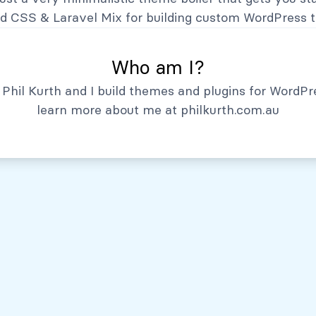
Hechos Relevantes
nd CSS
&
Laravel Mix
for building custom WordPress 
Who am I?
Phil Kurth and I build themes and plugins for WordPr
learn more about me at
philkurth.com.au