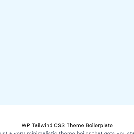
Servicios
Mi Banco Virtual
Quiénes somos
Atención al client
Productos
Créditos
Depósitos
Mi Banco Virtual
Quiénes Somos
Historia
Marco Filosófico
Organización
Activos Extraordinarios
Gobierno Corporativo
WP Tailwind CSS Theme Boilerplate
Trabaja con Nosotros
 just a very minimalistic theme boiler that gets you st